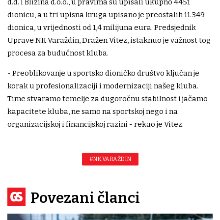
d.d. i Blizina d.o.o., u pravima su upisali ukupno 4451
dionicu, a u tri upisna kruga upisano je preostalih 11.349
dionica, u vrijednosti od 1,4 milijuna eura. Predsjednik
Uprave NK Varaždin, Dražen Vitez, istaknuo je važnost tog
procesa za budućnost kluba.
- Preoblikovanje u sportsko dioničko društvo ključan je
korak u profesionalizaciji i modernizaciji našeg kluba.
Time stvaramo temelje za dugoročnu stabilnost i jačamo
kapacitete kluba, ne samo na sportskoj nego i na
organizacijskoj i financijskoj razini - rekao je Vitez.
#NK VARAŽDIN
Povezani članci