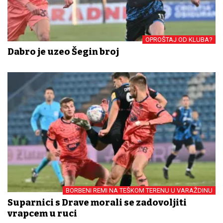
OPROŠTAJ OD KLUBA?
Dabro je uzeo Šegin broj
BORBENI REMI NA TEŠKOM TERENU U VARAŽDINU
Suparnici s Drave morali se zadovoljiti
vrapcem u ruci