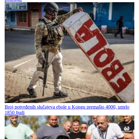
Broj potvrđenih slučajeva ebole u Kongu premašio 4000, umrlo
1850 ljudi