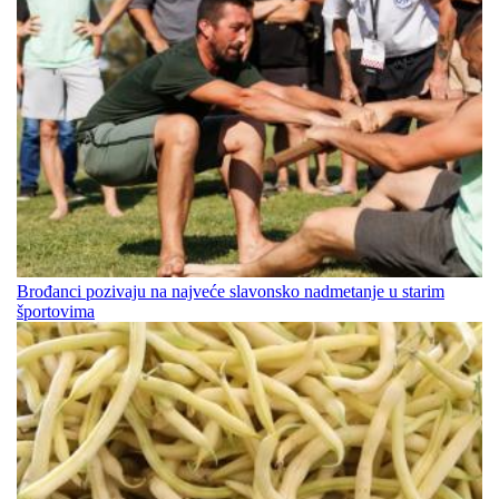
Brođanci pozivaju na najveće slavonsko nadmetanje u starim
športovima