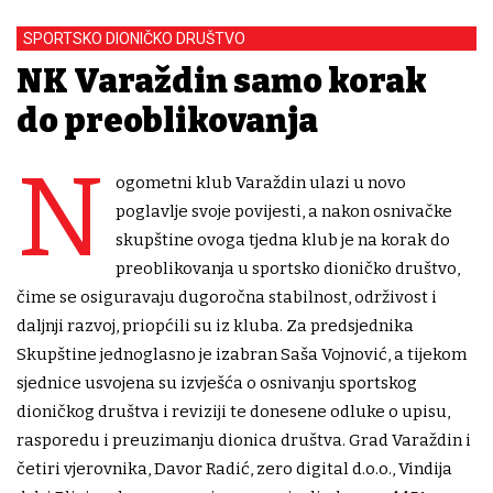
SPORTSKO DIONIČKO DRUŠTVO
NK Varaždin samo korak
do preoblikovanja
N
ogometni klub Varaždin ulazi u novo
poglavlje svoje povijesti, a nakon osnivačke
skupštine ovoga tjedna klub je na korak do
preoblikovanja u sportsko dioničko društvo,
čime se osiguravaju dugoročna stabilnost, održivost i
daljnji razvoj, priopćili su iz kluba. Za predsjednika
Skupštine jednoglasno je izabran Saša Vojnović, a tijekom
sjednice usvojena su izvješća o osnivanju sportskog
dioničkog društva i reviziji te donesene odluke o upisu,
rasporedu i preuzimanju dionica društva. Grad Varaždin i
četiri vjerovnika, Davor Radić, zero digital d.o.o., Vindija