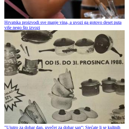
Hrvatska proizvodi sve manje vina, a uvozi ga gotovo deset puta
više nego što izvozi
"Ujutro za dobar dan, uvečer za dobar san“: Sjećate li se kultnih