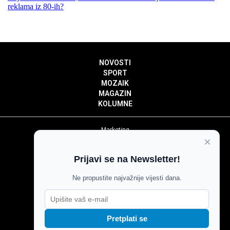
reklama iz 80-ih?
NOVOSTI
SPORT
MOZAIK
MAGAZIN
KOLUMNE
Marketing
×
Politika privatnosti
Politika kolačića
Prijavi se na Newsletter!
Impressum
Pravila prenošenja sadržaja
Ne propustite najvažnije vijesti dana.
Pravila komentiranja
Agroglas
Pretplati se