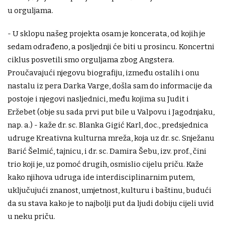
u orguljama.
- U sklopu našeg projekta osam je koncerata, od kojih je
sedam odrađeno, a posljednji će biti u prosincu. Koncertni
ciklus posvetili smo orguljama zbog Angstera.
Proučavajući njegovu biografiju, između ostalih i onu
nastalu iz pera Darka Varge, došla sam do informacije da
postoje i njegovi nasljednici, među kojima su Judit i
Eržebet (obje su sada prvi put bile u Valpovu i Jagodnjaku,
nap. a.) - kaže dr. sc. Blanka Gigić Karl, doc., predsjednica
udruge Kreativna kulturna mreža, koja uz dr. sc. Snježanu
Barić Šelmić, tajnicu, i dr. sc. Damira Šebu, izv. prof., čini
trio koji je, uz pomoć drugih, osmislio cijelu priču. Kaže
kako njihova udruga ide interdisciplinarnim putem,
uključujući znanost, umjetnost, kulturu i baštinu, budući
da su stava kako je to najbolji put da ljudi dobiju cijeli uvid
u neku priču.