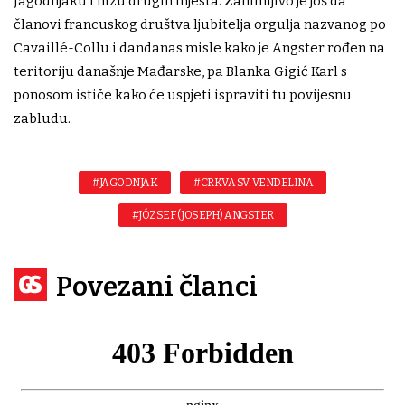
Jagodnjaku i nizu drugih mjesta. Zanimljivo je još da
članovi francuskog društva ljubitelja orgulja nazvanog po
Cavaillé-Collu i dandanas misle kako je Angster rođen na
teritoriju današnje Mađarske, pa Blanka Gigić Karl s
ponosom ističe kako će uspjeti ispraviti tu povijesnu
zabludu.
#JAGODNJAK
#CRKVA SV. VENDELINA
#JÓZSEF (JOSEPH) ANGSTER
Povezani članci