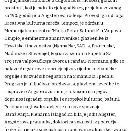
Orguljarske radionice u dugom 19. st., ličnosti, glazba i
prostori'', koji je pak dio cjelogodišnjeg projekta vezanog
za 190. godišnjicu Angsterova rođenja. Provodi ga udruga
Kreativna kulturna mreža. Simpozij je održan u
Memorijalnom centru "Matija Petar Katančić" u Valpovu.
Okupio je eminentne znanstvenike i glazbenike iz
Hrvatske i inozemstva (Njemačke, SAD-a, Francuske,
Mađarske i Slovenije), koji su zasvirali u kapelici Sv.
Trojstva valpovačkoga dvorca Prandau-Normann, gdje se
nalaze Angsterove neprocjenjivo vrijedne mehaničke
orgulje s 18 zvučnih registara na 2 manuala i pedalu.
Program je uključivao predavanja, glazbene izvedbe te
rasprave o Angsterovu radu, s fokusom na njegov
doprinos izgradnji orgulja i europskoj kulturnoj baštini.
Poseban naglasak stavljen je na nove spoznaje i
istraživanja. Plenarna izlagačica bila je Judit Angster,
Angsterova praunuka, doktorica znanosti iz područja
fizike, čija je uža specijalnost proučavanje akustike i zvuka