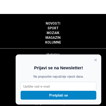
NOVOSTI
SPORT
MOZAIK
MAGAZIN
KOLUMNE
Marketing
×
Politika privatnosti
Politika kolačića
Prijavi se na Newsletter!
Impressum
Pravila prenošenja sadržaja
Ne propustite najvažnije vijesti dana.
Pravila komentiranja
Agroglas
Pretplati se
Copyright © Glas Slavonije 2024.