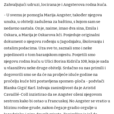
Zahvaljujući udruzi, locirana je i Angsterova rodna kuća.
- U svemu je pomogla Marija Angster, također njegova
unuka, u obitelji zadužena za baštinu, s kojom sam se
nedavno sastala. On je, naime, imao dva sina, Emila i
Oskara, a Marija je Oskarova kći. Posjeduje originalni
dokument o njegovu rođenju u Jagodnjaku, školovanju i
ostalim podacima. Uza sve to, saznali smo i neke
pojedinosti o tom baranjskom mjestu. Posjetili smo
njegovu rodnu kuću u Ulici Borisa Kidriča 108, koja je sada
u vlasništvu neke druge obitelji. Srdačno su nas primili i
dogovorili smo se da će na proljeće iduće godine na
pročelju kuće biti postavljena spomen-ploča - podvlači
Blanka Gigić Karl. Izdvaja zanimljivost da je Aristid
Cavaillé-Coll inzistirao da se Angster oženi njegovom
sestrom kako bi ostao u Francuskoj. No Angster se vratio u
blizinu rodne grude, nakon čega je gradio orgulje u