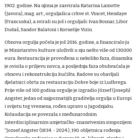
1902. godine. Na njima je zasvirala Katarina Lamotte
(Javora), mag. art., orguljašica crkve st. Vincet, Hendaye
(Francuska), a svirali su još i orguljaši: Ivan Bosnar, Libor
Dudaš, Sandor Balatoni i Kornelije Vizin.
Obnova orgulja počela je još 2016. godine, a financiralo ju
je Ministarstvo kulture uloživši u nju nešto više od 130.000
eura. Restauracija je provođena u nekoliko faza, dinamika
je ovisila o priljevu novca, a posljednja faza obuhvaćala je
obnovu i rekonstrukciju kućišta. Radove su obavljali
djelatnici obrta za restauraciju Dobre boje iz Ludbrega.
Prije više od 100 godina orgulje je izgradio József (Joseph)
Angster, jedan od najpoznatijih graditelja orgulja u Europi
i svijetu tog vremena, rođen upravo u Jagodnjaku.
Kolaudacija se povezala s međunarodnim
interdisciplinarnim umjetničko-znanstvenim simpozijem
''Jozsef Angster (1834. - 2024.), 190. obljetnica rođenja: