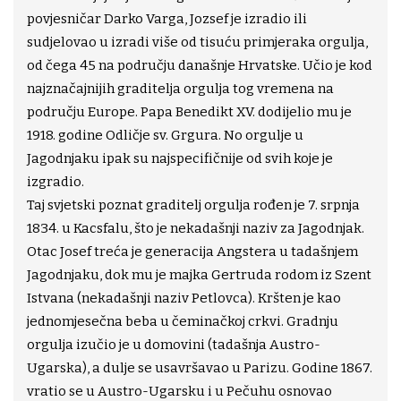
povjesničar Darko Varga, Jozsef je izradio ili
sudjelovao u izradi više od tisuću primjeraka orgulja,
od čega 45 na području današnje Hrvatske. Učio je kod
najznačajnijih graditelja orgulja tog vremena na
području Europe. Papa Benedikt XV. dodijelio mu je
1918. godine Odličje sv. Grgura. No orgulje u
Jagodnjaku ipak su najspecifičnije od svih koje je
izgradio.
Taj svjetski poznat graditelj orgulja rođen je 7. srpnja
1834. u Kacsfalu, što je nekadašnji naziv za Jagodnjak.
Otac Josef treća je generacija Angstera u tadašnjem
Jagodnjaku, dok mu je majka Gertruda rodom iz Szent
Istvana (nekadašnji naziv Petlovca). Kršten je kao
jednomjesečna beba u čeminačkoj crkvi. Gradnju
orgulja izučio je u domovini (tadašnja Austro-
Ugarska), a dulje se usavršavao u Parizu. Godine 1867.
vratio se u Austro-Ugarsku i u Pečuhu osnovao