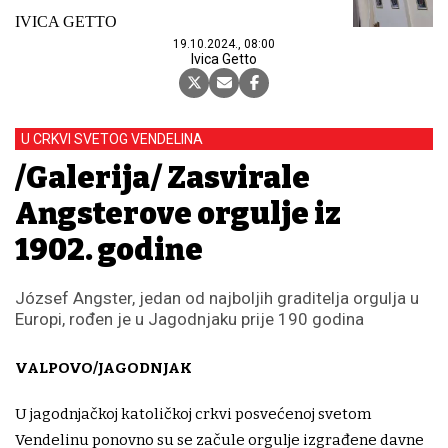
IVICA GETTO
19.10.2024., 08:00
Ivica Getto
U CRKVI SVETOG VENDELINA
/Galerija/ Zasvirale
Angsterove orgulje iz
1902. godine
József Angster, jedan od najboljih graditelja orgulja u
Europi, rođen je u Jagodnjaku prije 190 godina
VALPOVO/JAGODNJAK
U jagodnjačkoj katoličkoj crkvi posvećenoj svetom
Vendelinu ponovno su se začule orgulje izgrađene davne