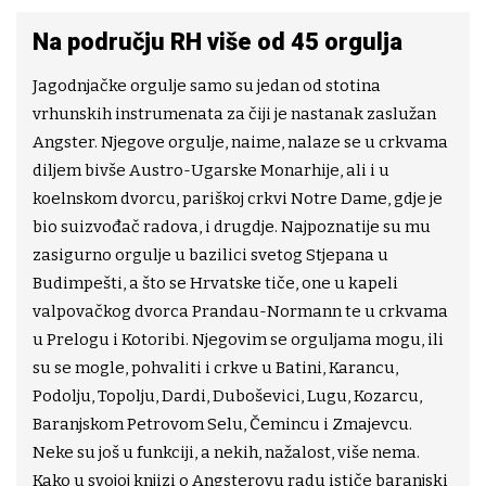
Na području RH više od 45 orgulja
Jagodnjačke orgulje samo su jedan od stotina
vrhunskih instrumenata za čiji je nastanak zaslužan
Angster. Njegove orgulje, naime, nalaze se u crkvama
diljem bivše Austro-Ugarske Monarhije, ali i u
koelnskom dvorcu, pariškoj crkvi Notre Dame, gdje je
bio suizvođač radova, i drugdje. Najpoznatije su mu
zasigurno orgulje u bazilici svetog Stjepana u
Budimpešti, a što se Hrvatske tiče, one u kapeli
valpovačkog dvorca Prandau-Normann te u crkvama
u Prelogu i Kotoribi. Njegovim se orguljama mogu, ili
su se mogle, pohvaliti i crkve u Batini, Karancu,
Podolju, Topolju, Dardi, Duboševici, Lugu, Kozarcu,
Baranjskom Petrovom Selu, Čemincu i Zmajevcu.
Neke su još u funkciji, a nekih, nažalost, više nema.
Kako u svojoj knjizi o Angsterovu radu ističe baranjski