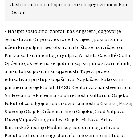
vlastitu radionicu, koju su preuzeli njegovi sinovi Emil
i Oskar.
- Na upit zašto smo izabrali baš Angstera, odgovor je
jednostavan. On je čovjek iz ovih krajeva, poznat samo
užem krugu ljudi, bez obzira na to što se usavršavao u
Parizu kod znamenitog orguljara Aristida Cavaillé-Colla.
Općenito, okrećemo se ljudima koji su puno stvari učinili,
a nisu toliko poznati široj javnosti. To je zapravo
edukativan pristup - objašnjava. Naglašava kako su im
partneri u projektu bili HAZU, Centar za znanstveni rad u
Vinkovcima, Akademija za umjetnost i kulturu u Osijeku,
Fakultet za odgojne i obrazovne znanosti u Osijeku, Muzej
Slavonije Osijek, Državni arhiv u Osijeku, Grad Valpovo,
Muzej Valpovštine, gradovi Osijek i Đakovo, Arhiv
Baranjske županije Mađarskog nacionalnog arhiva u
Pečuhu te brojne druge domaće i inozemne institucije.