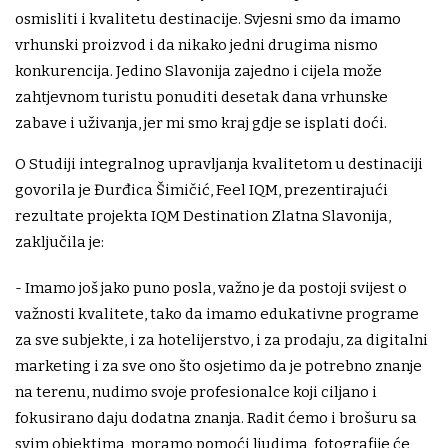
osmisliti i kvalitetu destinacije. Svjesni smo da imamo
vrhunski proizvod i da nikako jedni drugima nismo
konkurencija. Jedino Slavonija zajedno i cijela može
zahtjevnom turistu ponuditi desetak dana vrhunske
zabave i uživanja, jer mi smo kraj gdje se isplati doći.
O Studiji integralnog upravljanja kvalitetom u destinaciji
govorila je Đurđica Šimičić, Feel IQM, prezentirajući
rezultate projekta IQM Destination Zlatna Slavonija,
zaključila je:
- Imamo još jako puno posla, važno je da postoji svijest o
važnosti kvalitete, tako da imamo edukativne programe
za sve subjekte, i za hotelijerstvo, i za prodaju, za digitalni
marketing i za sve ono što osjetimo da je potrebno znanje
na terenu, nudimo svoje profesionalce koji ciljano i
fokusirano daju dodatna znanja. Radit ćemo i brošuru sa
svim objektima, moramo pomoći ljudima, fotografije će