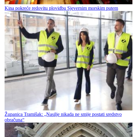
Kina pokreće redovitu plovidbu Sjevernim morskim putem
Županica Tramišak: „Nasilje nikada ne smije postati sredstvo
obračuna“