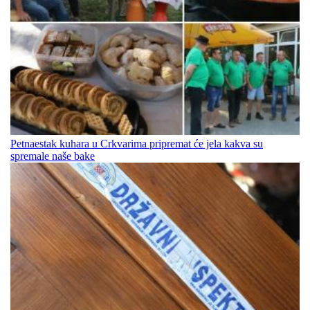
Petnaestak kuhara u Crkvarima pripremat će jela kakva su
spremale naše bake