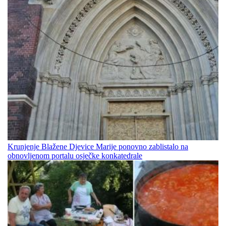
Krunjenje Blažene Djevice Marije ponovno zablistalo na
obnovljenom portalu osječke konkatedrale