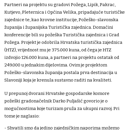
Partneri na projektu su gradovi Požega, Lipik, Pakrac,
Kutjevo, Pleternica i Općina Velika, pripadajuće turističke
zajednice te, kao krovne institucije, Požeško-slavonska
županija i županijska Turistička zajednica. Domaćini
konferencije bili su požeška Turistička zajednica i Grad
Požega. Projekt je odobrila Hrvatska turistička zajednica
(HTZ), vrijednost mu je 375.000 kuna, od čega je HTZ
izdvojio 126.000 kuna, a partneri na projektu ostatak od
249.000 u jednakim dijelovima. Ovim je projektom
Požeško-slavonska županija postala prva destinacija u
Slavoniji koja je krenula sustavno raditi na kvaliteti.
U prepunoj dvorani Hrvatske gospodarske komore
požeški gradonačelnik Darko Puljašić govorio je o
mogućnostima koje turizam pruža za ukupni razvoj. Pri
tome je naglasio:
- Shvatili smo da jedino zajedničkim naporima možemo