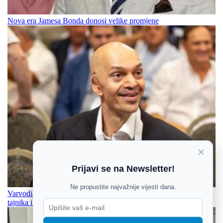
Nova era Jamesa Bonda donosi velike promjene
×
Prijavi se na Newsletter!
Ne propustite najvažnije vijesti dana.
Varvodić preuzeo vodstvo HOO-a i odmah smijenio glavnog
tajnika i direktore ureda