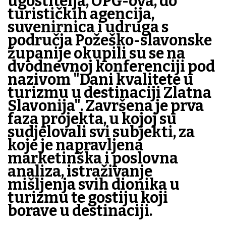
ugostitelja, OPG-ova, do
turističkih agencija,
suvenirnica i udruga s
područja Požeško-slavonske
županije okupili su se na
dvodnevnoj konferenciji pod
nazivom "Dani kvalitete u
turizmu u destinaciji Zlatna
Slavonija". Završena je prva
faza projekta, u kojoj su
sudjelovali svi subjekti, za
koje je napravljena
marketinška i poslovna
analiza, istraživanje
mišljenja svih dionika u
turizmu te gostiju koji
borave u destinaciji.