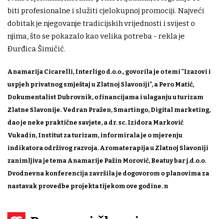
biti profesionalne i služiti cjelokupnoj promociji. Najveći
dobitak je njegovanje tradicijskih vrijednosti i svijest o
njima, što se pokazalo kao velika potreba - rekla je
Đurđica Šimičić.
Anamarija Cicarelli, Interligo d.o.o., govorila je o temi "Izazovi i
uspjeh privatnog smještaj u Zlatnoj Slavoniji", a Pero Matić,
Dokumentalist Dubrovnik, o financijama i ulaganju u turizam
Zlatne Slavonije. Vedran Pražen, Smartingo, Digital marketing,
dao je neke praktične savjete, a dr. sc. Izidora Marković
Vukadin, Institut za turizam, informirala je o mjerenju
indikatora održivog razvoja. Aromaterapija u Zlatnoj Slavoniji
zanimljiva je tema Anamarije Pažin Morović, Beatuy bar j.d.o.o.
Dvodnevna konferencija završila je dogovorom o planovima za
nastavak provedbe projekta tijekom ove godine. n