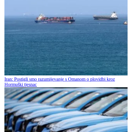
Iran: Postigli smo razumijevanje s Omanom o plovidbi kroz
Hormuški tjesnac