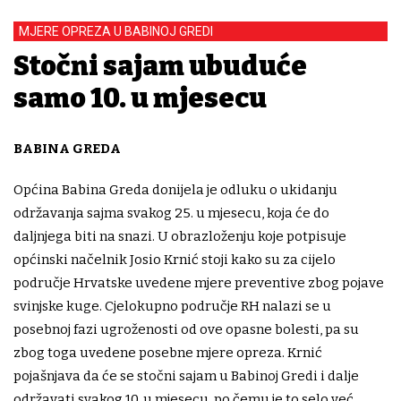
MJERE OPREZA U BABINOJ GREDI
Stočni sajam ubuduće
samo 10. u mjesecu
BABINA GREDA
Općina Babina Greda donijela je odluku o ukidanju
održavanja sajma svakog 25. u mjesecu, koja će do
daljnjega biti na snazi. U obrazloženju koje potpisuje
općinski načelnik Josio Krnić stoji kako su za cijelo
područje Hrvatske uvedene mjere preventive zbog pojave
svinjske kuge. Cjelokupno područje RH nalazi se u
posebnoj fazi ugroženosti od ove opasne bolesti, pa su
zbog toga uvedene posebne mjere opreza. Krnić
pojašnjava da će se stočni sajam u Babinoj Gredi i dalje
održavati svakog 10. u mjesecu, po čemu je to selo već