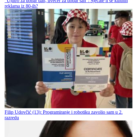
"Ujutro za dobar dan, uvečer za dobar san“: Sjećate li se kultnih
reklama iz 80-ih?
Filip Udovčić (13): Programiranje i robotiku zavolio sam u 2.
razredu