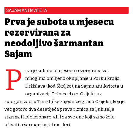
SAJAM ANTIKVITETA
Prva je subota u mjesecu
rezervirana za
neodoljivo šarmantan
Sajam
P
rva je subota u mjesecu rezervirana za
mnogima omiljeno okupljanje u Parku kralja
Držislava (kod Školjke), na Sajmu antikviteta u
organizaciji Tržnice d.o.o. Osijek i uz
suorganizaciju Turističke zajednice grada Osijeka, koji je
već gotovo dva desetljeća prava riznica za ljubitelje
starina i kolekcionare, ali i za sve one koji samo žele
uživati u šarmantnoj atmosferi.