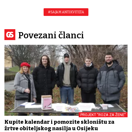
#SAJAM ANTIKVITETA
Povezani članci
PROJEKT "ROZA ZA ŽENE"
Kupite kalendar i pomozite skloništu za
žrtve obiteljskog nasilja u Osijeku