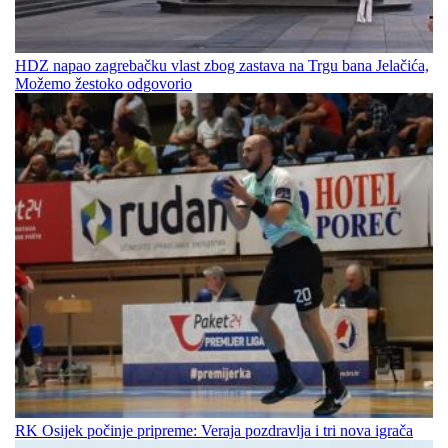
HDZ napao zagrebačku vlast zbog zastava na Trgu bana Jelačića,
Možemo žestoko odgovorio
RK Osijek počinje pripreme: Veraja pozdravlja i tri nova igrača