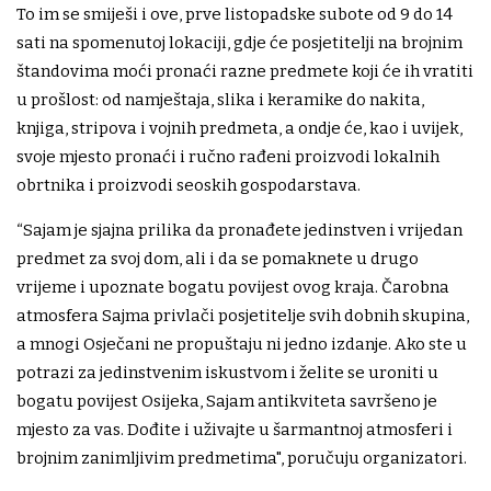
To im se smiješi i ove, prve listopadske subote od 9 do 14
sati na spomenutoj lokaciji, gdje će posjetitelji na brojnim
štandovima moći pronaći razne predmete koji će ih vratiti
u prošlost: od namještaja, slika i keramike do nakita,
knjiga, stripova i vojnih predmeta, a ondje će, kao i uvijek,
svoje mjesto pronaći i ručno rađeni proizvodi lokalnih
obrtnika i proizvodi seoskih gospodarstava.
“Sajam je sjajna prilika da pronađete jedinstven i vrijedan
predmet za svoj dom, ali i da se pomaknete u drugo
vrijeme i upoznate bogatu povijest ovog kraja. Čarobna
atmosfera Sajma privlači posjetitelje svih dobnih skupina,
a mnogi Osječani ne propuštaju ni jedno izdanje. Ako ste u
potrazi za jedinstvenim iskustvom i želite se uroniti u
bogatu povijest Osijeka, Sajam antikviteta savršeno je
mjesto za vas. Dođite i uživajte u šarmantnoj atmosferi i
brojnim zanimljivim predmetima", poručuju organizatori.