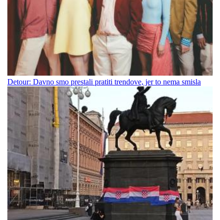
Detour: Davno smo prestali pratiti trendove, jer to nema smisla