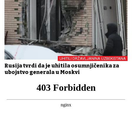
UHITILI DRŽAVLJANINA UZBEKISTANA
Rusija tvrdi da je uhitila osumnjičenika za
ubojstvo generala u Moskvi