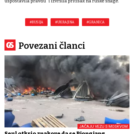
uspostavila pravdu" i izvršila pritisak na ruske snage.
#RUSIJA
#UKRAJINA
#GRANICA
Povezani članci
JAČAJU VEZU S MOSKVOM
Seul otkrio znakove da se Pjongjang