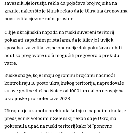
saveznik Bjelorusija rekla da pojačava broj vojnika na
granici nakon što je Minsk rekao da je Ukrajina dronovima
povrijedila njezin zračni prostor.
Cilj je ukrajinskih napada na ruski suvereni teritorij
pokazati zapadnim pristašama da je Kijev još uvijek
sposoban za velike vojne operacije dok pokušava dobiti
adut za pregovore uoči mogućih pregovora o prekidu
vatre.
Ruske snage, koje imaju ogromnu brojčanu nadmoć i
kontroliraju 18 posto ukrajinskog teritorija, napredovale
su ove godine duž bojišnice od 1000 km nakon neuspjeha
ukrajinske protuofenzive 2023.
Ukrajina je u subotu prekinula šutnju o napadima kada je
predsjednik Volodimir Zelenskij rekao da je Ukrajina
pokrenula upad na ruski teritorij kako bi "ponovno