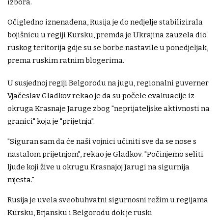
izbora.
Očigledno iznenađena, Rusija je do nedjelje stabilizirala
bojišnicu u regiji Kursku, premda je Ukrajina zauzela dio
ruskog teritorija gdje su se borbe nastavile u ponedjeljak,
prema ruskim ratnim blogerima.
U susjednoj regiji Belgorodu na jugu, regionalni guverner
Vjačeslav Gladkov rekao je da su počele evakuacije iz
okruga Krasnaje Jaruge zbog "neprijateljske aktivnosti na
granici" koja je "prijetnja".
"Siguran sam da će naši vojnici učiniti sve da se nose s
nastalom prijetnjom", rekao je Gladkov. "Počinjemo seliti
ljude koji žive u okrugu Krasnajoj Jarugi na sigurnija
mjesta."
Rusija je uvela sveobuhvatni sigurnosni režim u regijama
Kursku, Brjansku i Belgorodu dok je ruski