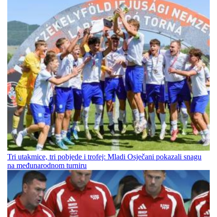
Tri utakmice, tri pobjede i trofej: Mladi Osječani pokazali snagu
na međunarodnom turniru