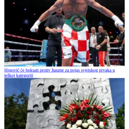
Hrgović će boksati protiv Itaume za pojas svjetskog prvaka u
teškoj kategoriji