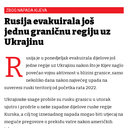
ZBOG NAPADA KIJEVA
Rusija evakuirala još
jednu graničnu regiju uz
Ukrajinu
R
usija je u ponedjeljak evakuirala dijelove još
jedne regije uz Ukrajinu nakon što je Kijev naglo
povećao vojnu aktivnost u blizini granice, samo
nekoliko dana nakon najvećeg upada na
suvereni ruski teritorij od početka rata 2022.
Ukrajinske snage probile su rusku granicu u utorak
ujutro i prodrle u neke zapadne dijelove ruske regije
Kurska, a cilj tog iznenadnog napada mogao biti utjecaj na
moguće pregovore o prekidu vatre nakon američkih