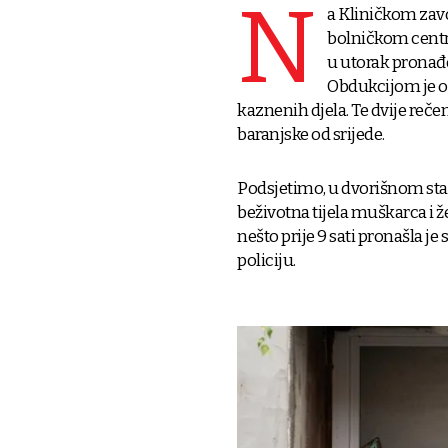
N
a Kliničkom zav
bolničkom centru
u utorak pronađ
Obdukcijom je o
kaznenih djela. Te dvije reče
baranjske od srijede.
Podsjetimo, u dvorišnom sta
beživotna tijela muškarca i 
nešto prije 9 sati pronašla 
policiju.