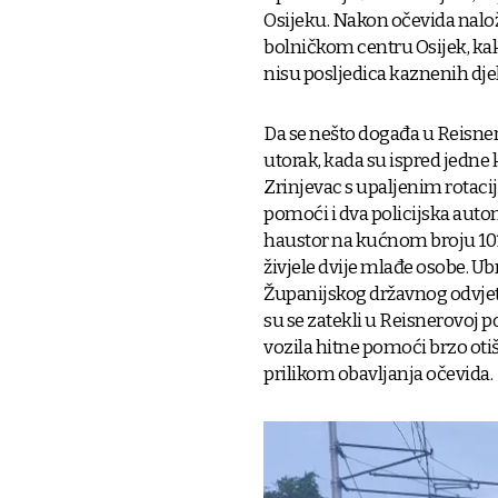
Osijeku. Nakon očevida nalož
bolničkom centru Osijek, kako
nisu posljedica kaznenih djel
Da se nešto događa u Reisnerov
utorak, kada su ispred jedne
Zrinjevac s upaljenim rotacij
pomoći i dva policijska autom
haustor na kućnom broju 101 
živjele dvije mlađe osobe. Ub
Županijskog državnog odvjetni
su se zatekli u Reisnerovoj p
vozila hitne pomoći brzo otišla
prilikom obavljanja očevida.