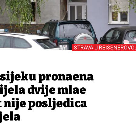
STRAVA U REISSNEROVO
Osijeku pronađena
ijela dvije mlađe
 nije posljedica
jela