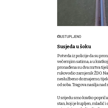
USTUPLJENO
Susjeda u šoku
Potvrda iz policije da su pro
večernjim satima, a u kratko
pronađena su dva mrtva tijel
rukovodio zamjenik ŽDO. Nalo
neslužbeno doznajemo, tijelo
od soba. Tragova nasilja nad n
U srijedu smo kratko popričali
stan, koji je kupljen, mladić i 