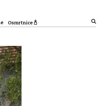
ne
Osmrtnice