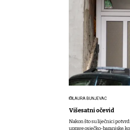
LAURA BUNJEVAC
Višesatni očevid
Nakon što su liječnici potvrdi
uprave osječko-baranjske, ko