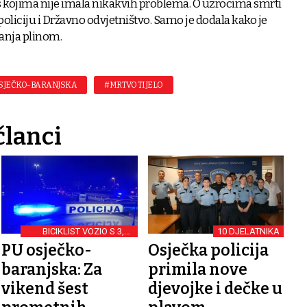
 kojima nije imala nikakvih problema. O uzrocima smrti
 policiju i Državno odvjetništvo. Samo je dodala kako je
anja plinom.
OSJEČKO-BARANJSKA
#MRTVO TIJELO
članci
BICIKLIST VOZIO S 3,41
10 DJELATNIKA
PROMILA
PU osječko-
Osječka policija
baranjska: Za
primila nove
vikend šest
djevojke i dečke u