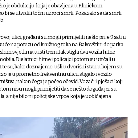
io je obdukciju, koja je obavljena u Kliničkom
 bi se utvrdili točni uzroci smrti. Pokazalo se da smrti
a.
oj ulici, građani su mogli primijetiti nešto prije 9 sati u
 kuće na potezu od kružnog toka na Đakovštini do parka
skim svjetlima u isti trenutak stigla dva vozila hitne
obila. Djelatnici hitne i policajci potom su utrčali u
te su, kako doznajemo, ušli u dvorišni stan u kojem su
rzo je u prometno frekventnu ulicu stigalo i vozilo
štva, nakon čega je počeo očevid. Vozači i pješaci koji
otom nisu mogli primijetiti da se nešto događa jer su
, a nije bilo ni policijske vrpce, koja je uobičajena