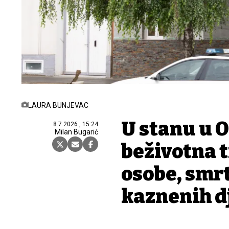
LAURA BUNJEVAC
U stanu u 
8.7.2026., 15:24
Milan Bugarić
beživotna t
osobe, smrt
kaznenih d