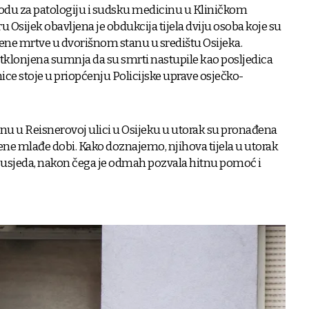
odu za patologiju i sudsku medicinu u Kliničkom
 Osijek obavljena je obdukcija tijela dviju osoba koje su
ene mrtve u dvorišnom stanu u središtu Osijeka.
tklonjena sumnja da su smrti nastupile kao posljedica
nice stoje u priopćenju Policijske uprave osječko-
nu u Reisnerovoj ulici u Osijeku u utorak su pronađena
žene mlađe dobi. Kako doznajemo, njihova tijela u utorak
je susjeda, nakon čega je odmah pozvala hitnu pomoć i