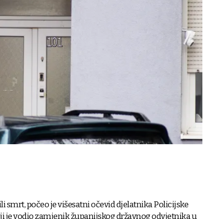
li smrt, počeo je višesatni očevid djelatnika Policijske
ji je vodio zamjenik županijskog državnog odvjetnika u