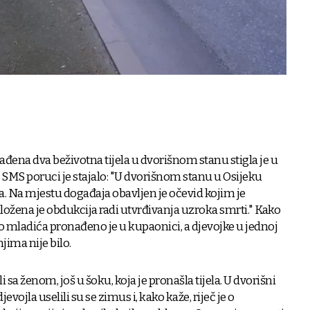
nađena dva beživotna tijela u dvorišnom stanu stigla je u
j SMS poruci je stajalo: "U dvorišnom stanu u Osijeku
a. Na mjestu događaja obavljen je očevid kojim je
žena je obdukcija radi utvrđivanja uzroka smrti." Kako
 mladića pronađeno je u kupaonici, a djevojke u jednoj
jima nije bilo.
 sa ženom, još u šoku, koja je pronašla tijela. U dvorišni
djevojla uselili su se zimus i, kako kaže, riječ je o