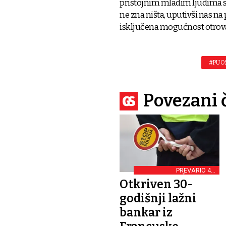
pristojnim mladim ljudima s
ne zna ništa, uputivši nas na
isključena mogućnost otrov
#PU 
Povezani 
PREVARIO 43-
GODIŠNJAKINJU
Otkriven 30-
godišnji lažni
bankar iz