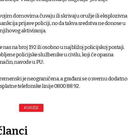
svojim domovima čuvaju ili skrivaju oružje ili eksplozivna
sankcija prijave policiji, no da takva sredstva ne donose u
 njihovog aktiviranja.
 nas na broj 192 ili osobno u najbližoj policijskoj postaji.
ljene policijske službenike u civilu, koji će opasna
način, navode u PU:.
vremenski je neograničena, a građani se o svemu dodatno
platne telefonske linije 0800 88 92.
#ORUŽJE
članci