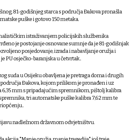
ešnog, 81-godišnjeg starca s područja Đakova pronašla
utomatske puške i gotovo 150 metaka.
lističkim istraživanjem policijskih službenika
vrđeno je postojanje osnovane sumnje da je 81-godišnjak
voljeno posjedovanje, izrada i nabavljanje oružja i
la je PU osječko-baranjska u četvrtak..
og suda u Osijeku obavljena je pretraga doma i drugih
 područja Đakova, kojom prilikom je pronađen i uz
ra 6,35 mm s pripadajućim spremnikom, pištolj kalibra
premnika, tri automatske puške kalibra 7,62 mm te
riopćenju..
prijavu nadležnom državnom odvjetništvu.
 akcija "Manje oružja, manje tragedija" još traje