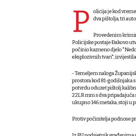
P
olicija je kod vrem
dva pištolja, tri a
Provedenim krimina
Policijske postaje Đakovo ut
počinio kazneno djelo "Nedoz
eksplozivnih tvari", izvijesti
- Temeljem naloga Županijsk
prostora kod 81-godišnjaka s
potvrdu oduzet pištolj kalib
22LR mm s dva pripadajuća s
ukupno 146 metaka, stoji u p
Protiv počinitelja podnose 
Iz PU podsjetnik građanima da