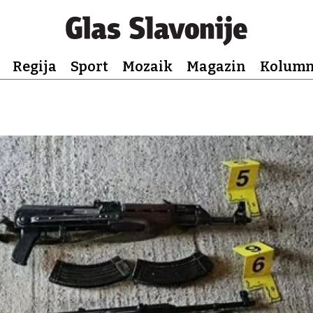
Regija
Sport
Mozaik
Magazin
Kolum