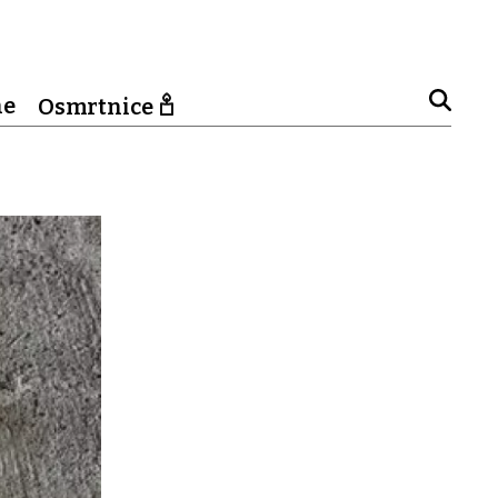
ne
Osmrtnice