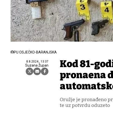
PU OSJEČKO-BARANJSKA
Kod 81-god
8.8.2024., 13:37
Suzana Župan
pronađena dv
automatske
Oružje je pronađeno p
te uz potvrdu oduzeto