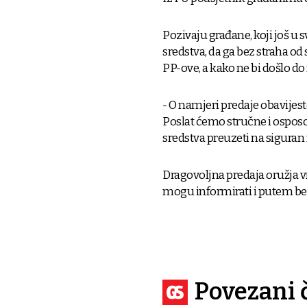
Pozivaju građane, koji još u 
sredstva, da ga bez straha od 
PP-ove, a kako ne bi došlo do
- O namjeri predaje obavijeste
Poslat ćemo stručne i osposob
sredstva preuzeti na siguran 
Dragovoljna predaja oružja 
mogu informirati i putem bes
Povezani 