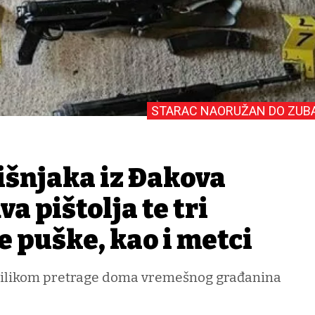
STARAC NAORUŽAN DO ZUB
išnjaka iz Đakova
a pištolja te tri
 puške, kao i metci
rilikom pretrage doma vremešnog građanina