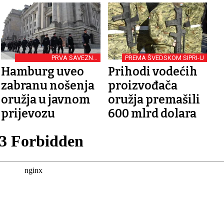
PRVA SAVEZNA
PREMA ŠVEDSKOM SIPRI-U
POKRAJINA
Hamburg uveo
Prihodi vodećih
zabranu nošenja
proizvođača
oružja u javnom
oružja premašili
prijevozu
600 mlrd dolara