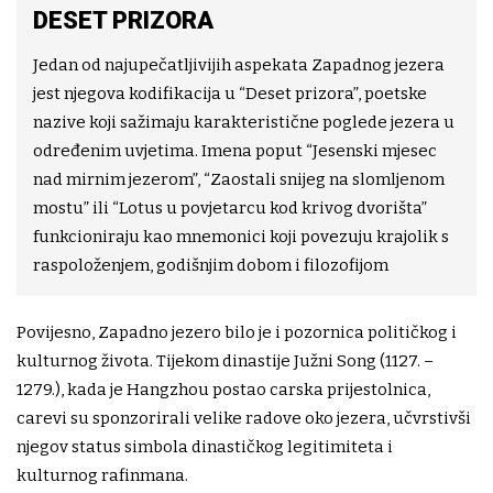
DESET PRIZORA
Jedan od najupečatljivijih aspekata Zapadnog jezera
jest njegova kodifikacija u “Deset prizora”, poetske
nazive koji sažimaju karakteristične poglede jezera u
određenim uvjetima. Imena poput “Jesenski mjesec
nad mirnim jezerom”, “Zaostali snijeg na slomljenom
mostu” ili “Lotus u povjetarcu kod krivog dvorišta”
funkcioniraju kao mnemonici koji povezuju krajolik s
raspoloženjem, godišnjim dobom i filozofijom
Povijesno, Zapadno jezero bilo je i pozornica političkog i
kulturnog života. Tijekom dinastije Južni Song (1127. –
1279.), kada je Hangzhou postao carska prijestolnica,
carevi su sponzorirali velike radove oko jezera, učvrstivši
njegov status simbola dinastičkog legitimiteta i
kulturnog rafinmana.