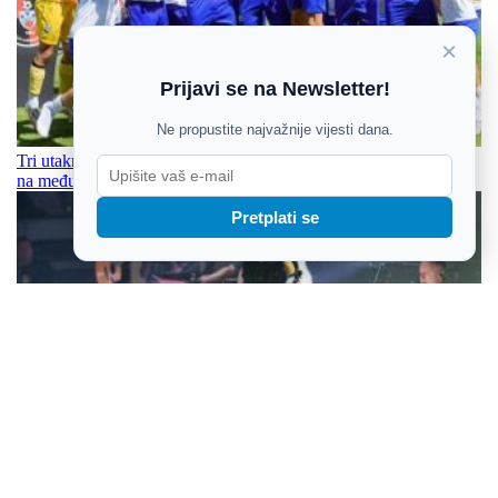
×
Prijavi se na Newsletter!
Ne propustite najvažnije vijesti dana.
Tri utakmice, tri pobjede i trofej: Mladi Osječani pokazali snagu
na međunarodnom turniru
Pretplati se