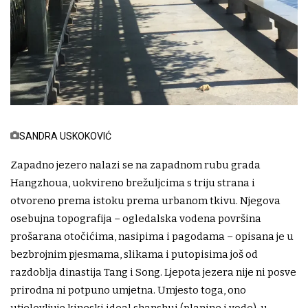
SANDRA USKOKOVIĆ
Zapadno jezero nalazi se na zapadnom rubu grada
Hangzhoua, uokvireno brežuljcima s triju strana i
otvoreno prema istoku prema urbanom tkivu. Njegova
osebujna topografija – ogledalska vodena površina
prošarana otočićima, nasipima i pagodama – opisana je u
bezbrojnim pjesmama, slikama i putopisima još od
razdoblja dinastija Tang i Song. Ljepota jezera nije ni posve
prirodna ni potpuno umjetna. Umjesto toga, ono