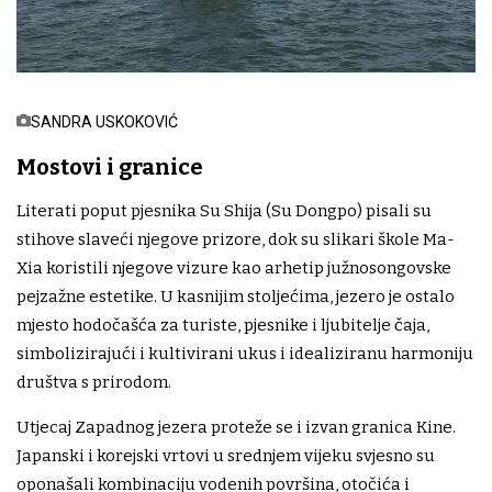
SANDRA USKOKOVIĆ
Mostovi i granice
Literati poput pjesnika Su Shija (Su Dongpo) pisali su
stihove slaveći njegove prizore, dok su slikari škole Ma-
Xia koristili njegove vizure kao arhetip južnosongovske
pejzažne estetike. U kasnijim stoljećima, jezero je ostalo
mjesto hodočašća za turiste, pjesnike i ljubitelje čaja,
simbolizirajući i kultivirani ukus i idealiziranu harmoniju
društva s prirodom.
Utjecaj Zapadnog jezera proteže se i izvan granica Kine.
Japanski i korejski vrtovi u srednjem vijeku svjesno su
oponašali kombinaciju vodenih površina, otočića i