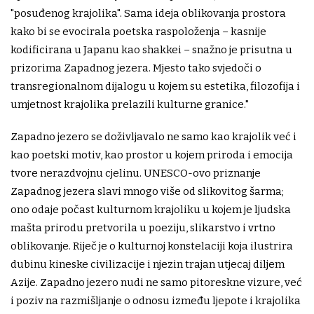
"posuđenog krajolika". Sama ideja oblikovanja prostora
kako bi se evocirala poetska raspoloženja – kasnije
kodificirana u Japanu kao shakkei – snažno je prisutna u
prizorima Zapadnog jezera. Mjesto tako svjedoči o
transregionalnom dijalogu u kojem su estetika, filozofija i
umjetnost krajolika prelazili kulturne granice."
Zapadno jezero se doživljavalo ne samo kao krajolik već i
kao poetski motiv, kao prostor u kojem priroda i emocija
tvore nerazdvojnu cjelinu. UNESCO-ovo priznanje
Zapadnog jezera slavi mnogo više od slikovitog šarma;
ono odaje počast kulturnom krajoliku u kojem je ljudska
mašta prirodu pretvorila u poeziju, slikarstvo i vrtno
oblikovanje. Riječ je o kulturnoj konstelaciji koja ilustrira
dubinu kineske civilizacije i njezin trajan utjecaj diljem
Azije. Zapadno jezero nudi ne samo pitoreskne vizure, već
i poziv na razmišljanje o odnosu između ljepote i krajolika