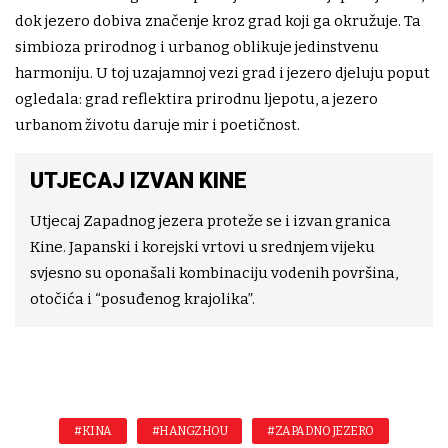
dok jezero dobiva značenje kroz grad koji ga okružuje. Ta
simbioza prirodnog i urbanog oblikuje jedinstvenu
harmoniju. U toj uzajamnoj vezi grad i jezero djeluju poput
ogledala: grad reflektira prirodnu ljepotu, a jezero
urbanom životu daruje mir i poetičnost.
UTJECAJ IZVAN KINE
Utjecaj Zapadnog jezera proteže se i izvan granica
Kine. Japanski i korejski vrtovi u srednjem vijeku
svjesno su oponašali kombinaciju vodenih površina,
otočića i “posuđenog krajolika”.
#KINA
#HANGZHOU
#ZAPADNO JEZERO