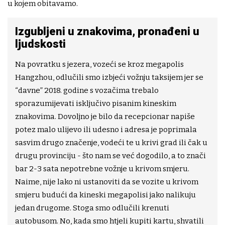
u kojem obitavamo.
Izgubljeni u znakovima, pronađeni u
ljudskosti
Na povratku s jezera, vozeći se kroz megapolis
Hangzhou, odlučili smo izbjeći vožnju taksijem jer se
“davne” 2018. godine s vozačima trebalo
sporazumijevati isključivo pisanim kineskim
znakovima. Dovoljno je bilo da recepcionar napiše
potez malo ulijevo ili udesno i adresa je poprimala
sasvim drugo značenje, vodeći te u krivi grad ili čak u
drugu provinciju - što nam se već dogodilo, a to znači
bar 2-3 sata nepotrebne vožnje u krivom smjeru.
Naime, nije lako ni ustanoviti da se vozite u krivom
smjeru budući da kineski megapolisi jako nalikuju
jedan drugome. Stoga smo odlučili krenuti
autobusom. No, kada smo htjeli kupiti kartu, shvatili