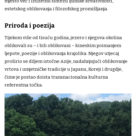
mjesto već i izuzetnu sintezu ljudske kreativnosti,
estetskog oblikovanja i filozofskog promišljanja.
Priroda i poezija
Tijekom više od tisuću godina, jezero i njegova okolina
oblikovali su – i bili oblikovani – kineskim poimanjem
ljepote, poezije i oblikovanja krajolika. Njegov utjecaj
proširio se diljem istočne Azije, nadahnjujući oblikovanje
vrtova i umjetničke tradicije u Japanu, Koreji i drugdje,
čime je postao doista transnacionalna kulturna
referentna točka.