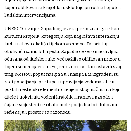
utjelovljuje kineski ideal shanshui (planine i vode), u
kojem oblikovanje krajolika usklađuje prirodne ljepote s
ljudskim intervencijama.
UNESCO-ov upis Zapadnog jezera prepoznao ga je kao
kulturni krajolik, kategoriju koja naglašava interakciju
ljudi i njihova okoliša tijekom vremena. Taj pristup
obuhvaća samu bit mjesta: Zapadno jezero nije divljina
očuvana od ljudske ruke, već pažljivo oblikovan prizor u
kojem su učenjaci, carevi, redovnici i vrtlari ostavili svoj
trag. Mostovi poput nasipa Su i nasipa Bai izgrađeni su
radi poboljšanja pristupa i upravljanja vodama, ali su
postali i estetski elementi, cijenjeni zbog načina na koji
dijele i uokviruju vodeni krajolik. Hramovi, pagode i
čajane smješteni uz obalu nude podjednako i duhovnu
refleksiju i prostor za razonodu.