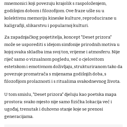
mnemonici koji povezuju krajolik s raspoloženjem,
godišnjim dobom i filozofijom. Ove fraze ušle su u
kolektivnu memoriju kineske kulture, reproducirane u
kaligrafiji, slikarstvu i popularnoj kulturi.
Za zapadnjačkog posjetitelja, koncept "Deset prizora"
može se usporediti s idejom simfonije prirodnih motiva u
kojoj svaka skladba ima svoj ton, vrijeme i atmosferu. Nije
riječ samo o vizualnom pogledu, već o cjelovitom
estetskom i emotivnom doživljaju, strukturiranom tako da
povezuje promatrača s mijenama godišnjih doba, s
filozofijom prolaznosti i s ritualima svakodnevnog života.
U tom smislu, "Deset prizora" djeluju kao poetska mapa
prostora: svako mjesto nije samo fizička lokacija već i
ugođaj, trenutak i duhovno stanje koje se prenosi
generacijama.