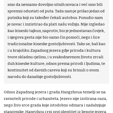
smo da nemamo dovoljno sitnih novaca i već smo bili
spremni odustati od puta. Tada nam je prišao jedan od
putnika koji su također čekali autobus. Ponudio nam
je novac i inzistirao da plati našu vožnju. Nije izgledao
kao kineski tajkun, naprotiv, bio je jednostavan čovjek,
i njegova gesta nije bio samo čin pomoći, nego i lice
tradicionalne kineske gostoljubivosti. Tako se, baš kao
i u krajoliku Zapadnog jezera gdje priroda i kultura
tvore skladnu cjelinu, i u svakodnevnom životu zrcali
duh kineske kulture, odnos prema prirodi i ljudima, te
kontinuitet od davnih careva koji su brinuli o svom
narodu do današnje gostoljubivosti.
Odnos Zapadnog jezera i grada Hangzhoua temelji se na
ravnoteži prirode i urbaniteta. Jezero nije izolirana oaza,
nego živo srce grada koje istodobno odmara i nadahnjuje
stanovnike. Hangzhou crpi svoj identitet iz ljepote jezera,