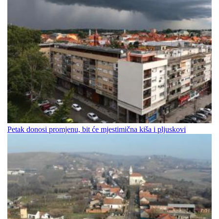
Petak donosi promjenu, bit će mjestimična kiša i pljuskovi