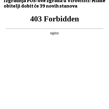
Izgradnja POS-ove zgrada u Virovitici: Mlade
obitelji dobit će 39 novih stanova