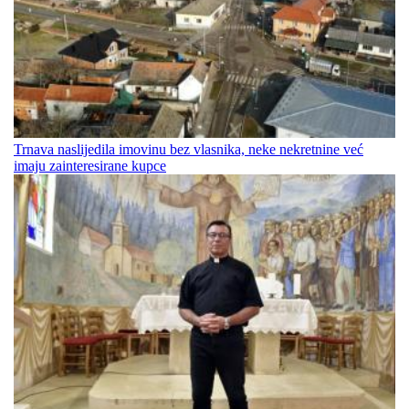
Trnava naslijedila imovinu bez vlasnika, neke nekretnine već
imaju zainteresirane kupce