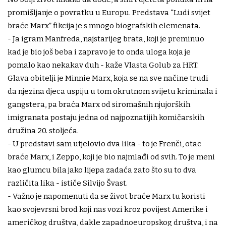
promišljanje o povratku u Europu. Predstava “Ludi svijet
braće Marx” fikcija je s mnogo biografskih elemenata.
- Ja igram Manfreda, najstarijeg brata, koji je preminuo
kad je bio još beba i zapravo je to onda uloga koja je
pomalo kao nekakav duh - kaže Vlasta Golub za HRT.
Glava obitelji je Minnie Marx, koja se na sve načine trudi
da njezina djeca uspiju u tom okrutnom svijetu kriminala i
gangstera, pa braća Marx od siromašnih njujorških
imigranata postaju jedna od najpoznatijih komičarskih
družina 20. stoljeća.
- U predstavi sam utjelovio dva lika - to je Frenči, otac
braće Marx, i Zeppo, koji je bio najmlađi od svih. To je meni
kao glumcu bila jako lijepa zadaća zato što su to dva
različita lika - ističe Silvijo Švast.
- Važno je napomenuti da se život braće Marx tu koristi
kao svojevrsni brod koji nas vozi kroz povijest Amerike i
američkog društva, dakle zapadnoeuropskog društva, i na