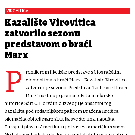
VIROVITICA
Kazalište Virovitica
zatvorilo sezonu
predstavom o braći
Marx
P
remijerom fikcijske predstave s biografskim
elementima o braći Marx - Kazalište Virovitica
zatvorilo je sezonu. Predstava “Ludi svijet braće
Marx” nastala je prema tekstu mađarske
autorice Sári O. Horváth, a izveo ju je ansambl tog
kazališta pod redateljskom palicom Dražena Krešića.
Njemačka obitelj Marx skuplja sve što ima, napušta
Europu i plovi u Ameriku, u potrazi za američkim snom.
No bolji život nikako da dođe, a smrt djeteta ponuka ih na