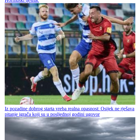
Hormuški tjesnac
Iz pozadine dobrog starta vreba realna opasnost: Osijek ne rješava
pitanje igrača koji su u posljednoj godini ugovor