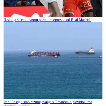
Hezonja se emotivnom porukom oprostio od Real Madrida
Iran: Postigli smo razumijevanje s Omanom o plovidbi kroz