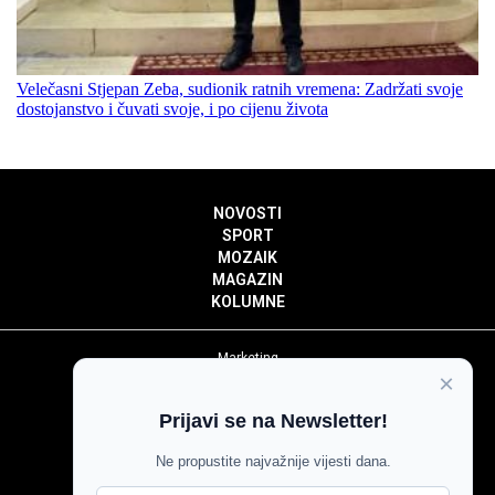
Velečasni Stjepan Zeba, sudionik ratnih vremena: Zadržati svoje
dostojanstvo i čuvati svoje, i po cijenu života
NOVOSTI
SPORT
MOZAIK
MAGAZIN
KOLUMNE
Marketing
×
Politika privatnosti
Politika kolačića
Prijavi se na Newsletter!
Impressum
Pravila prenošenja sadržaja
Ne propustite najvažnije vijesti dana.
Pravila komentiranja
Agroglas