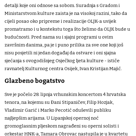
detalji koje oni odnose sa sobom. Suradnja s Gradom i
Ministarstvom kulture zaista je na visokoj razini, tako da
cijeli posao oko pripreme i realizacije OLJK-a uvijek
promatramo i u kontekstu toga što želimo da OLJK bude u
budućnosti. Pred nama su i sjajni programi u ovim
završnim danima, pa je i puno prilika za sve one koji još
nisu posjetili ni jedan događaj da ostvare i oni sjajna
sjećanja s ovogodišnjeg Osječkog ljeta kulture - ističe
ravnatelj Kulturnog centra Osijek, Ivan Kristijan Majić.
Glazbeno bogatstvo
Sve je počelo 28. lipnja vrhunskim koncertom 4 hrvatska
tenora, na kojemu su Đani Stipaničev, Filip Hozjak,
Vladimir Garić i Marko Pecotić oduševili publiku
najljepšim arijama. U Lipanjskoj opernoj noć
gromoglasnim pljeskom nagrađeni su operni solisti i
orkestar HNK-a, Tamara Obrovac nastupila je u kvartetu