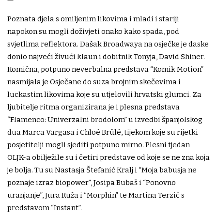
Poznata djela s omiljenim likovima i mladi i stariji
napokon su mogli doživjeti onako kako spada, pod
svjetlima reflektora. Dašak Broadwaya na osječke je daske
donio najveći živući klaun i dobitnik Tonyja, David Shiner.
Komična, potpuno neverbalna predstava “Komik Motion”
nasmijala je Osječane do suza brojnim skečevima i
luckastim likovima koje su utjelovili hrvatski glumci. Za
ljubitelje ritma organizirana je i plesna predstava
“Flamenco: Univerzalni brodolom” u izvedbi španjolskog
dua Marca Vargasa i Chloé Brûlé, tijekom koje su rijetki
posjetitelji mogli sjediti potpuno mirno. Plesni tjedan
OLJK-a obilježile su i četiri predstave od koje se ne zna koja
je bolja. Tu su Nastasja Štefanić Kralj i “Moja babusja ne
poznaje izraz biopower”, Josipa Bubaš i “Ponovno
uranjanje”, Jura Ruža i “Morphin” te Martina Terzić s
predstavom “Instant”.