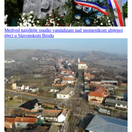
Medved najoštrije osudio vandalizam nad spomenikom ubijenoj
djeci u Slavonskom Brodu