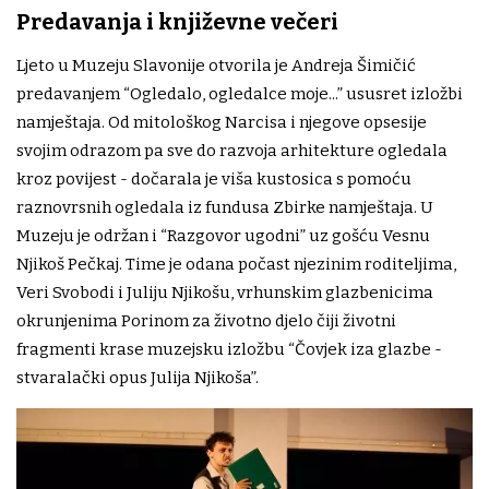
Predavanja i književne večeri
Ljeto u Muzeju Slavonije otvorila je Andreja Šimičić
predavanjem “Ogledalo, ogledalce moje...” ususret izložbi
namještaja. Od mitološkog Narcisa i njegove opsesije
svojim odrazom pa sve do razvoja arhitekture ogledala
kroz povijest - dočarala je viša kustosica s pomoću
raznovrsnih ogledala iz fundusa Zbirke namještaja. U
Muzeju je održan i “Razgovor ugodni” uz gošću Vesnu
Njikoš Pečkaj. Time je odana počast njezinim roditeljima,
Veri Svobodi i Juliju Njikošu, vrhunskim glazbenicima
okrunjenima Porinom za životno djelo čiji životni
fragmenti krase muzejsku izložbu “Čovjek iza glazbe -
stvaralački opus Julija Njikoša”.