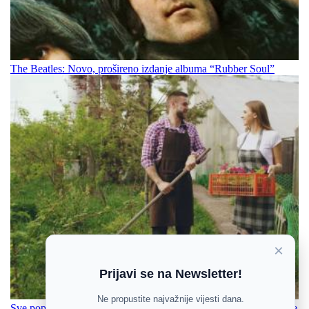
The Beatles: Novo, prošireno izdanje albuma “Rubber Soul”
×
Prijavi se na Newsletter!
Ne propustite najvažnije vijesti dana.
Sve popularniji koncept takozvanog “lijenog vrtlarenja” štedi vaše