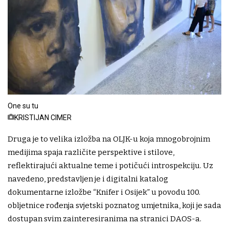
One su tu
KRISTIJAN CIMER
Druga je to velika izložba na OLJK-u koja mnogobrojnim
medijima spaja različite perspektive i stilove,
reflektirajući aktualne teme i potičući introspekciju. Uz
navedeno, predstavljen je i digitalni katalog
dokumentarne izložbe “Knifer i Osijek” u povodu 100.
obljetnice rođenja svjetski poznatog umjetnika, koji je sada
dostupan svim zainteresiranima na stranici DAOS-a.