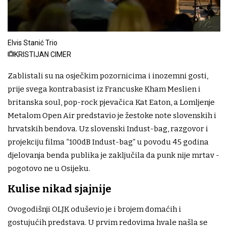
Elvis Stanić Trio
KRISTIJAN CIMER
Zablistali su na osječkim pozornicima i inozemni gosti,
prije svega kontrabasist iz Francuske Kham Meslien i
britanska soul, pop-rock pjevačica Kat Eaton, a Lomljenje
Metalom Open Air predstavio je žestoke note slovenskih i
hrvatskih bendova. Uz slovenski Indust-bag, razgovor i
projekciju filma “100dB Indust-bag” u povodu 45 godina
djelovanja benda publika je zaključila da punk nije mrtav -
pogotovo ne u Osijeku.
Kulise nikad sjajnije
Ovogodišnji OLJK oduševio je i brojem domaćih i
gostujućih predstava. U prvim redovima hvale našla se