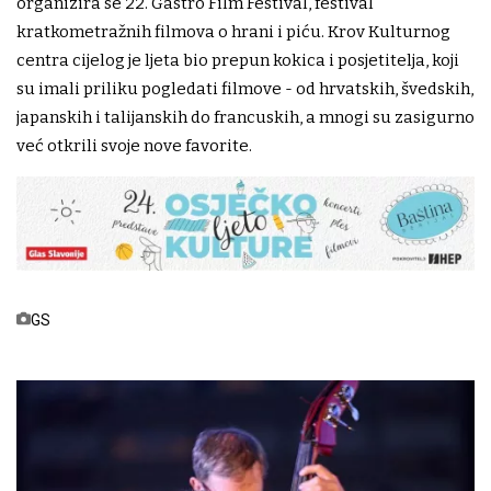
organizira se 22. Gastro Film Festival, festival
kratkometražnih filmova o hrani i piću. Krov Kulturnog
centra cijelog je ljeta bio prepun kokica i posjetitelja, koji
su imali priliku pogledati filmove - od hrvatskih, švedskih,
japanskih i talijanskih do francuskih, a mnogi su zasigurno
već otkrili svoje nove favorite.
GS