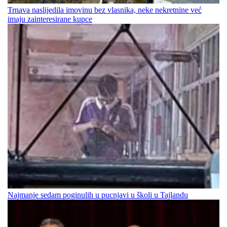
Trnava naslijedila imovinu bez vlasnika, neke nekretnine već
imaju zainteresirane kupce
Najmanje sedam poginulih u pucnjavi u školi u Tajlandu