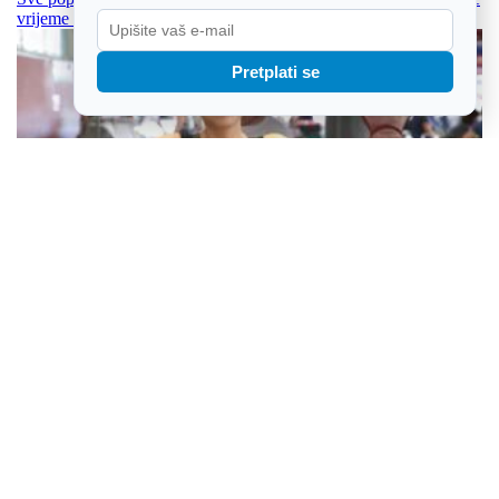
vrijeme i trud
Pretplati se
/Foto/ Četveronožnog Marleyja ne brinu pasje vrućine, no ostali
se požure pokupovati svježe namirnice do 10 sati