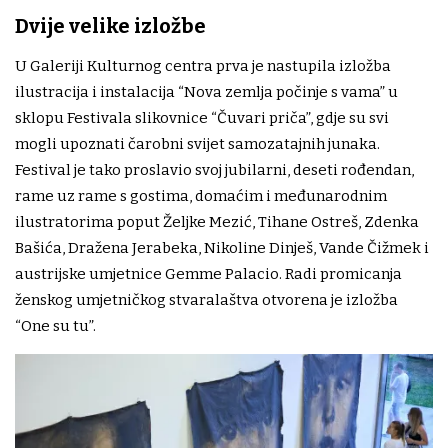
Dvije velike izložbe
U Galeriji Kulturnog centra prva je nastupila izložba
ilustracija i instalacija “Nova zemlja počinje s vama” u
sklopu Festivala slikovnice “Čuvari priča”, gdje su svi
mogli upoznati čarobni svijet samozatajnih junaka.
Festival je tako proslavio svoj jubilarni, deseti rođendan,
rame uz rame s gostima, domaćim i međunarodnim
ilustratorima poput Željke Mezić, Tihane Ostreš, Zdenka
Bašića, Dražena Jerabeka, Nikoline Dinješ, Vande Čižmek i
austrijske umjetnice Gemme Palacio. Radi promicanja
ženskog umjetničkog stvaralaštva otvorena je izložba
“One su tu”.