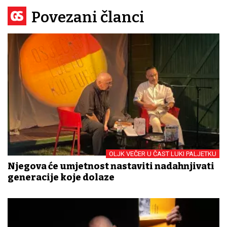
Povezani članci
OLJK VEČER U ČAST LUKI PALJETKU
Njegova će umjetnost nastaviti nadahnjivati
generacije koje dolaze