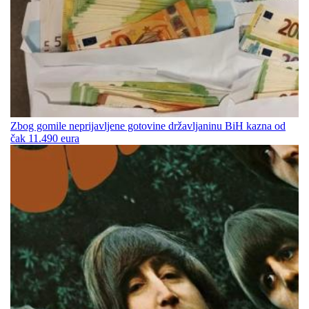
Zbog gomile neprijavljene gotovine državljaninu BiH kazna od
čak 11.490 eura