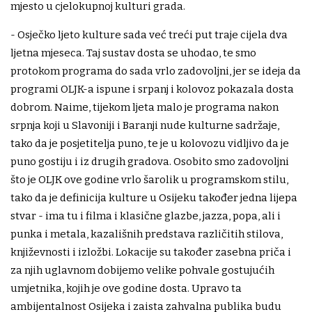
mjesto u cjelokupnoj kulturi grada.
- Osječko ljeto kulture sada već treći put traje cijela dva
ljetna mjeseca. Taj sustav dosta se uhodao, te smo
protokom programa do sada vrlo zadovoljni, jer se ideja da
programi OLJK-a ispune i srpanj i kolovoz pokazala dosta
dobrom. Naime, tijekom ljeta malo je programa nakon
srpnja koji u Slavoniji i Baranji nude kulturne sadržaje,
tako da je posjetitelja puno, te je u kolovozu vidljivo da je
puno gostiju i iz drugih gradova. Osobito smo zadovoljni
što je OLJK ove godine vrlo šarolik u programskom stilu,
tako da je definicija kulture u Osijeku također jedna lijepa
stvar - ima tu i filma i klasične glazbe, jazza, popa, ali i
punka i metala, kazališnih predstava različitih stilova,
književnosti i izložbi. Lokacije su također zasebna priča i
za njih uglavnom dobijemo velike pohvale gostujućih
umjetnika, kojih je ove godine dosta. Upravo ta
ambijentalnost Osijeka i zaista zahvalna publika budu