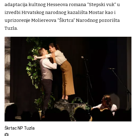
adaptacija kultnog Hesseova romana “Stepski vuk” u
izvedbi Hrvatskog narodnog kazališta Mostar kao i
uprizorenje Moliereova “Škrtca” Narodnog pozorišta
Tuzla.
Škrtac NP Tuzla