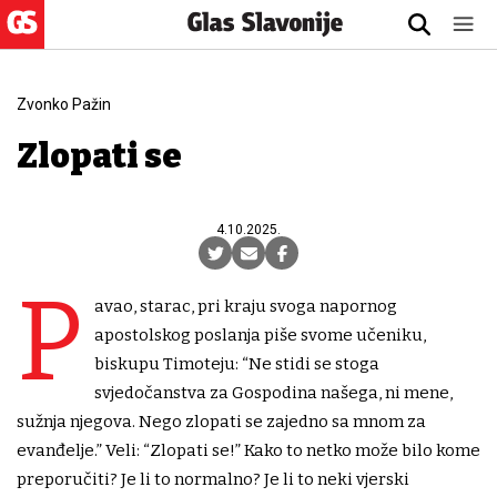
Zvonko Pažin
Zlopati se
4.10.2025.
P
avao, starac, pri kraju svoga napornog
apostolskog poslanja piše svome učeniku,
biskupu Timoteju: “Ne stidi se stoga
svjedočanstva za Gospodina našega, ni mene,
sužnja njegova. Nego zlopati se zajedno sa mnom za
evanđelje.” Veli: “Zlopati se!” Kako to netko može bilo kome
preporučiti? Je li to normalno? Je li to neki vjerski