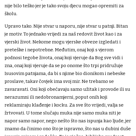
nije bilo teško jer je tako svoju djecu mogao opremiti za
školu.
Upravo tako. Nije stvar u naporu, nije stvar u patnji. Bitan
je motiv. To jednako vrijedi za naš redovit život kao i za
vjerski život. Nekome mogu vjerske obveze izgledati i
preteške i nepotrebne. Međutim, onaj koji s vjerom
podnosi tegobe života, onaj koji vjeruje da Bog sve vidi i
zna, onaj koji vjeruje da se po onome što trpi pridružuje
Isusovim patnjama, da bi s njime bio dionikom i nebeske
proslave, takav čovjek ima svoj mir. Ne trebamo se
zavaravati. Oni koji obećavaju samo užitak i provode ili su
nerazumni ili nedobronamjerni, poput onih koji
reklamiraju klađenje i kocku. Za sve što vrijedi, valja se
žrtvovati. U tome slučaju muka nije samo muka niti je
napor samo napor, nego nešto što nas ispunja kao ljude, jer
znamo da činimo ono što je ispravno, što nas u dubini duše