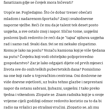
fanatizam gdje se čovjek mora bičevati?
Uopće ne. Pogledajmo. Što će dobar trener obećati
mladom i nadarenom športašu? Znoj i svakodnevne
naporne vježbe. Reći će mu da je talent tek deset posto
uspjeha, a sve ostalo znoj i napor. Slično tome, uspješni
poslovni ljudi redovito će reći da je “tajna” njihova uspjeha
rad i samo rad. Svaki dan. Svi se mi nekako zlopatimo.
Komu je lako na poslu? Vozaču kamiona koji je više tjedana
na putu? Čovjeku koji vodi obiteljsko poljoprivredno
gospodarstvo? Zar je lako odgajati dijete od prvih mjeseci
života sve do onih teških pubertetskih dana? Pomislimo
na one koji rade u trgovačkim centrima. Oni doslovne ne
vide dnevne svjetlosti, uz buku tehno glazbe i neprestani
napor da ostanu sabrani, ljubazni, uspješni. I tako preko
tjedna i vikendom. Zlopate se. Znam radnika koji je u svoje
vrijeme cijeli godišnji odmor redovito koristio za to da bi
radio na vršalici po strašnoj vrućini. Zlopatio se, ali mu