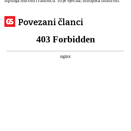
ispunja mirom i radošću. To je vječna, biblijska mudrost.
Povezani članci