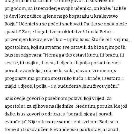
ulaganja nema zarade. O tome govori i Isus. Nekom
prigodom, na iznenađenje svojih učenika, on kaže: “Lakše
je devi kroz ušice iglene nego bogatašu u kraljevstvo
Božje.” Učenici su se počeli snebivati. Pa tko se onda može
spasiti? Zar je bogatstvo prokletstvo? I onda Petar –
prizemljen kakav je već bio – upita Isusa što će biti s njima,
apostolima, koji su stvarno sve ostavili da bi za njim pošli.
Isus im odgovara: “Nema ga tko ostavi kuću, ili braću, ili
sestre, ili majku, ili oca, ili djecu, ili polja poradi mene i
poradi evanđelja, a da ne bi sada, u ovom vremenu, s
progonstvima primio stostruko kuća, i braće, i sestara, i
majki, i djece, i polja – i u budućem vijeku život vječni.”
Isus ovdje govori o posebnom pozivu koji vrijedi za
apostole i za njihove nasljednike. Međutim, poruka ide još
dalje. Isus govori o odricanju “poradi njega i poradi
evanđelja”. Nije odricanje samo sebi svrhom. Radi se o
tome da Isusov učenik evanđeoski nauk stavlja iznad