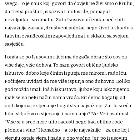
svega. To je nauk koji govori da čovjek ne živi smo o kruhu,
da treba praštati, iskazivati milosrđe, pomagati
nevoljniku i siromahu. Zato Isusovu učeniku neće biti
najvažnija zarada, društveni položaj, nego život u skladu s
takvim evanđeoskim zapovijedima i u skladu sa svojom
savješću.
I onda se po Isusovim riječima događa obrat: što čovjek
više daje, više dobiva. To nam govori obično ljudsko
iskustvo: dobro koje činim ispunja me mirom i radošću.
Počinjem uviđati da me više ispunja ono duhovno. Koliko
god možda imali loših iskustava, ljubav koju iskazujemo
ipak se na neki način nama vraća. Bit ćemo bogatiji od
onih kojima je stjecanje bogatstva najvažnije. Zar bi sreća
bila isključivo u stjecanju i namicanju? Ne. Veli psalmist:
“Više si u srce moje ulio radosti nego kad obilno rode
pšenica i vino.” I konačno – a to je najvažnije – za one koji
vjeruju ostaje vjera i nada u ono vječno. Jer, po Isusovim