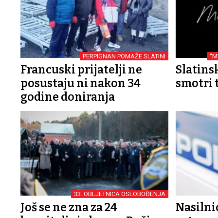
PERPIGNAN POMAŽE SLATINI
“M
Francuski prijatelji ne
Slatins
posustaju ni nakon 34
smotri 
godine doniranja
33. OBLJETNICA OSLOBOĐENJA
Još se ne zna za 24
Nasilni