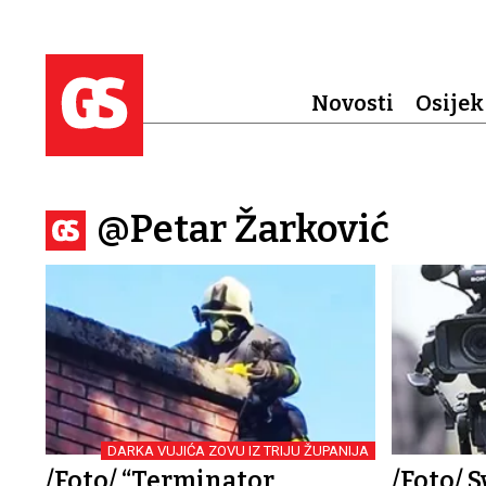
Novosti
Osijek
@Petar Žarković
DARKA VUJIĆA ZOVU IZ TRIJU ŽUPANIJA
/Foto/ “Terminator
/Foto/ 