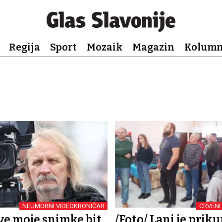
Regija
Sport
Mozaik
Magazin
Kolum
NEUMORNI VIDEOKRONIČAR
CRVENI
Sve moje snimke bit
/Foto/ Lani je prik