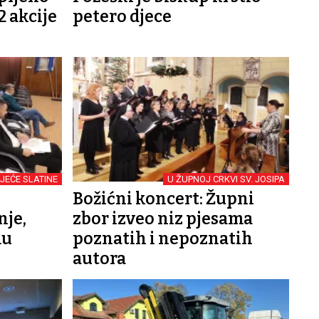
2 akcije
petero djece
JEĆE SLATINE
U ŽUPNOJ CRKVI SV. JOSIPA
Božićni koncert: Župni
nje,
zbor izveo niz pjesama
mu
poznatih i nepoznatih
autora