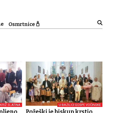
ne
Osmrtnice
 KRIŽ SLATINA
U BAZILICI GOSPE VOĆINSKE
upljeno
Požeški je biskup krstio