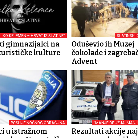
ILKO KELEMEN – HRVAT IZ SLATINE”
SLATINSKI 
ki gimnazijalci na
Oduševio ih Muzej
turističke kulture
čokolade i zagreba
Advent
POSLIJE NOĆNOG OBRAČUNA
"MANJE ORUŽJA, MANJ
ci u istražnom
Rezultati akcije na