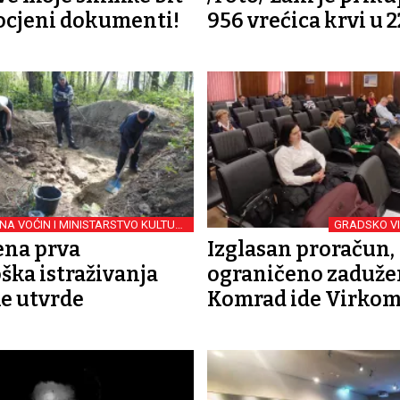
ocjeni dokumenti!
956 vrećica krvi u 2
NA VOĆIN I MINISTARSTVO KULTURE
GRADSKO VI
I MEDIJA
ena prva
Izglasan proračun,
ška istraživanja
ograničeno zaduže
e utvrde
Komrad ide Virko