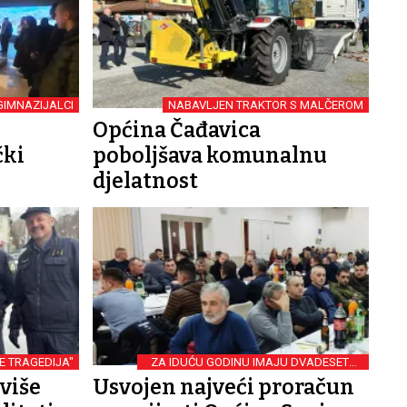
GIMNAZIJALCI
NABAVLJEN TRAKTOR S MALČEROM
Općina Čađavica
čki
poboljšava komunalnu
djelatnost
E TRAGEDIJA"
ZA IDUĆU GODINU IMAJU DVADESETAK
INFRASTRUKTURNIH PROJEKATA
jviše
Usvojen najveći proračun