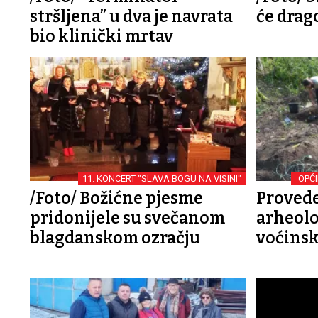
stršljena” u dva je navrata
će drag
bio klinički mrtav
11. KONCERT "SLAVA BOGU NA VISINI"
OPĆI
/Foto/ Božićne pjesme
Proved
pridonijele su svečanom
arheolo
blagdanskom ozračju
voćinsk