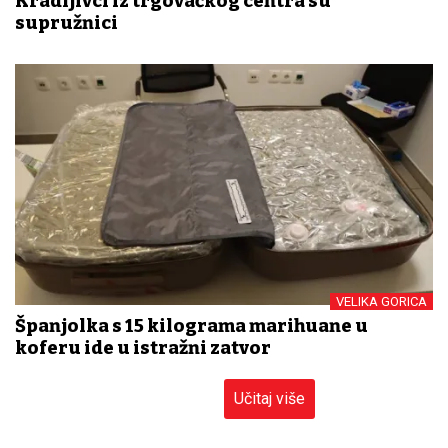
Kradljivci iz trgovačkog centra su
supružnici
VELIKA GORICA
Španjolka s 15 kilograma marihuane u
koferu ide u istražni zatvor
Učitaj više