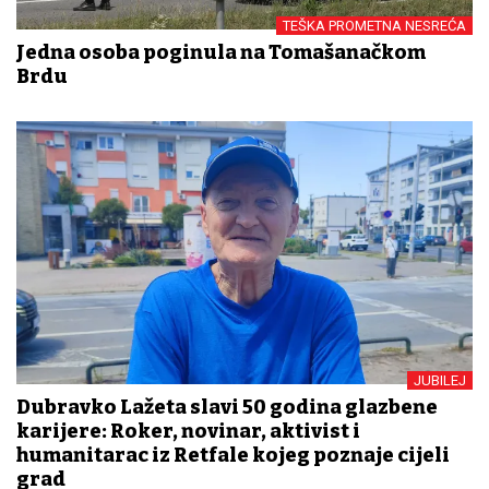
TEŠKA PROMETNA NESREĆA
Jedna osoba poginula na Tomašanačkom
Brdu
JUBILEJ
Dubravko Lažeta slavi 50 godina glazbene
karijere: Roker, novinar, aktivist i
humanitarac iz Retfale kojeg poznaje cijeli
grad