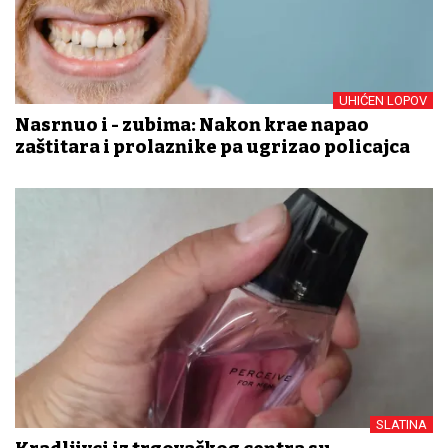
UHIĆEN LOPOV
Nasrnuo i - zubima: Nakon krađe napao
zaštitara i prolaznike pa ugrizao policajca
SLATINA