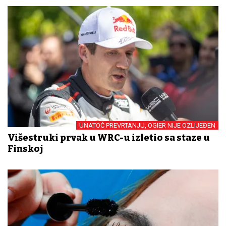
UNATOČ PREVRTANJU, OGIER NIJE OZLIJEĐEN
Višestruki prvak u WRC-u izletio sa staze u
Finskoj