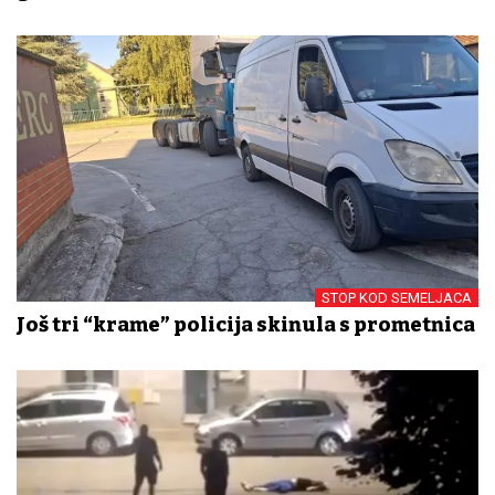
STOP KOD SEMELJACA
Još tri “krame” policija skinula s prometnica