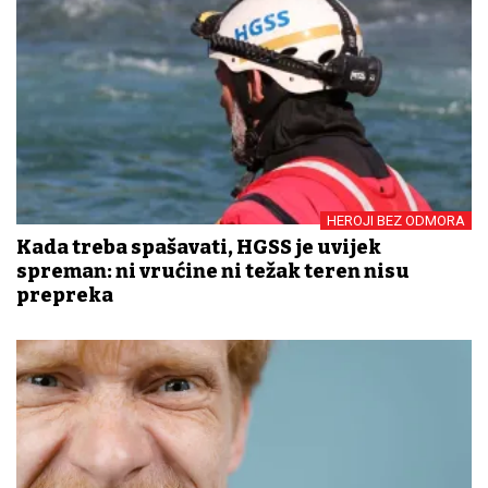
HEROJI BEZ ODMORA
Kada treba spašavati, HGSS je uvijek
spreman: ni vrućine ni težak teren nisu
prepreka