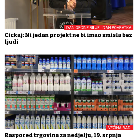
DAN OPĆINE BILJE - DAN POVRATKA
Cickaj: Ni jedan projekt ne bi imao smisla bez
ljudi
VEĆINA RADI
Raspored trgovina za nedjelju, 19. srpnja