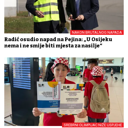
NAKON BRUTALNOG NAPADA
Radić osudio napad na Pejina: „U Osijeku
nema i ne smije biti mjesta za nasilje“
SREBRNI OLIMPIJAC NIŽE USPJEHE