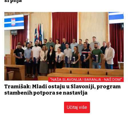
srpnja
“NAŠA SLAVONIJA I BARANJA - NAŠ DOM”
Tramišak: Mladi ostaju u Slavoniji, program
stambenih potpora se nastavlja
Učitaj više