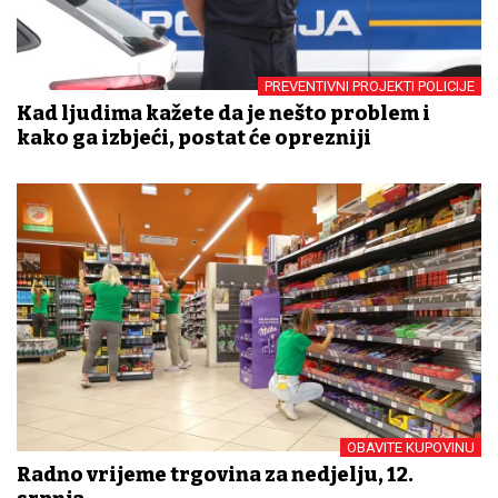
PREVENTIVNI PROJEKTI POLICIJE
Kad ljudima kažete da je nešto problem i
kako ga izbjeći, postat će oprezniji
OBAVITE KUPOVINU
Radno vrijeme trgovina za nedjelju, 12.