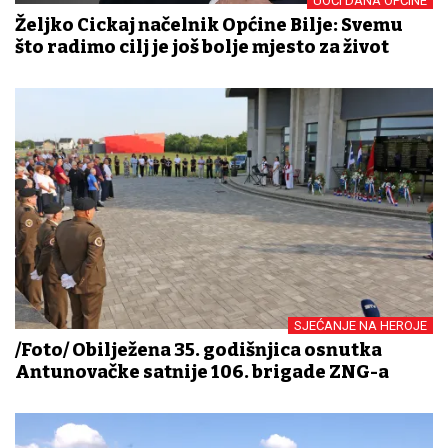
UOČI DANA OPĆINE
Željko Cickaj načelnik Općine Bilje: Svemu
što radimo cilj je još bolje mjesto za život
SJEĆANJE NA HEROJE
/Foto/ Obilježena 35. godišnjica osnutka
Antunovačke satnije 106. brigade ZNG-a