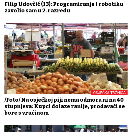
Filip Udovčić (13): Programiranje i robotiku
zavolio sam u 2. razredu
OSJEČKA TRŽNICA
/Foto/ Na osječkoj piji nema odmora ni na 40
stupnjeva: Kupci dolaze ranije, prodavači se
bore s vrućinom