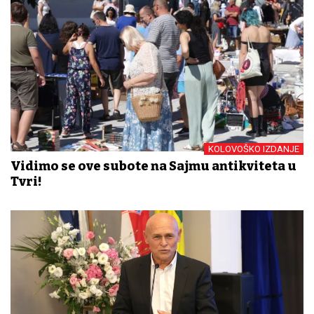
KOLOVOŠKO IZDANJE
Vidimo se ove subote na Sajmu antikviteta u
Tvrđi!